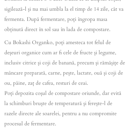
sigilează-l și nu mai umbla la el timp de 14 zile, cât va
fermenta. După fermentare, poți îngropa masa
obținută direct în sol sau în lada de compostare.
Cu Bokashi Organko, poți amesteca tot felul de
deșeuri organice cum ar fi cele de fructe și legume,
inclusiv citrice și coji de banană, precum și rămășițe de
mâncare preparată, carne, pește, lactate, ouă și coji de
ou, pâine, zaț de cafea, resturi de ceai.
Poți depozita coșul de compostare oriunde, dar evită
la schimburi bruște de temperatură și ferește-l de
razele directe ale soarelei, pentru a nu compromite
procesul de fermentare.