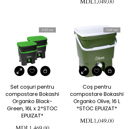
MDL
1,049.00
Sold out
Sold out
Set coșuri pentru
Coș pentru
compostare Bokashi
compostare Bokashi
Organko Black-
Organko Olive, 16 L
Green, 16L x 2*STOC
*STOC EPUIZAT*
EPUIZAT*
MDL
1,049.00
MDL
1,469.00