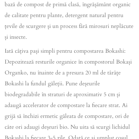
bază de compost de primă clasă, îngrășământ organic
de calitate pentru plante, detergent natural pentru
țevile de scurgere și un process fără mirosuri neplăcute
și insecte.
Iată câțiva pași simpli pentru compostarea Bokashi:
Depozitează resturile organice în compostorul Bokași
Organko, nu înainte de a presura 20 ml de târâțe
Bokashi la fundul găleții. Pune deșeurile
biodegradabile în straturi de aproximativ 5 cm și
adaugă accelerator de compostare la fiecare strat. Ai
grijă să închizi ermetic găleata de compostare, ori de
câte ori adaugi deșeuri bio. Nu uita să scurgi lichidul
Bokashi la fiecare 3-5 zile. Odată ce ai umplut coșul,