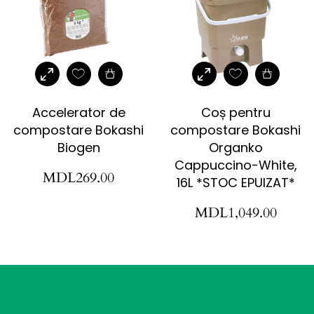
Accelerator de
Coș pentru
compostare Bokashi
compostare Bokashi
Biogen
Organko
Cappuccino-White,
MDL
269.00
16L *STOC EPUIZAT*
MDL
1,049.00