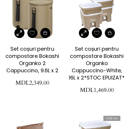
Set coșuri pentru
Set coșuri pentru
compostare Bokashi
compostare Bokashi
Organko 2
Organko
Cappuccino, 9.6L x 2
Cappuccino-White,
16L x 2*STOC EPUIZAT*
MDL
2,349.00
MDL
1,469.00
Sold out