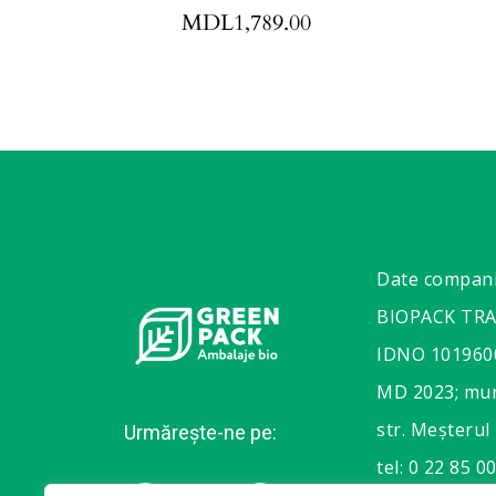
MDL
1,789.00
Date compan
BIOPACK TR
IDNO 101960
MD 2023; mun
str. Meșterul
Urmărește-ne pe:
tel: 0 22 85 00