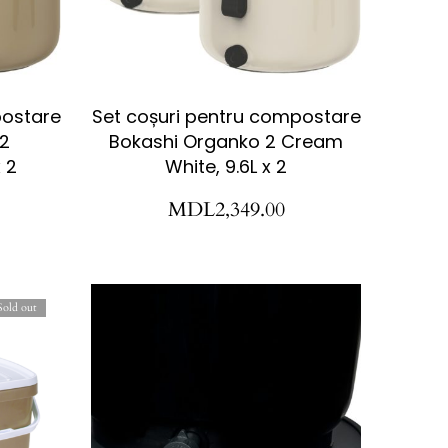
postare
Set coșuri pentru compostare
2
Bokashi Organko 2 Cream
 2
White, 9.6L x 2
MDL
2,349.00
Sold out