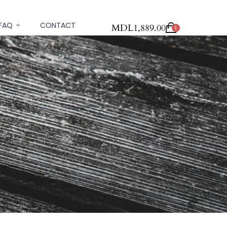
FAQ
CONTACT
MDL
1,889.00
1