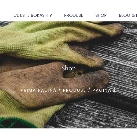
CE ESTE BOKASHI ?
PRODUSE
SHOP
BLOG & 
Shop
PRIMA PAGINĂ
/
PRODUSE
/ PAGINA 2