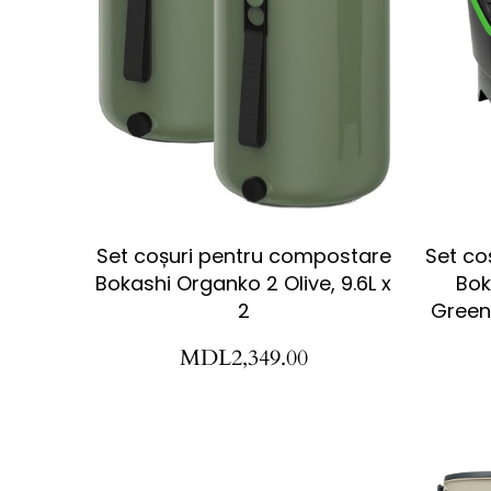
Set coșuri pentru compostare
Set co
Bokashi Organko 2 Olive, 9.6L x
Bok
2
Green
MDL
2,349.00