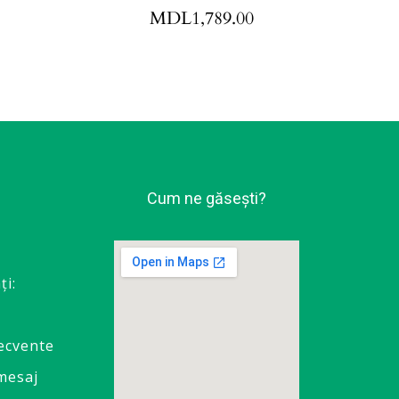
MDL
1,789.00
Cum ne găsești?
ţi:
recvente
mesaj