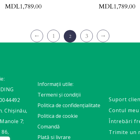
MDL
1,789.00
MDL
1,789.00
←
1
3
→
2
ie:
Informații utile:
ADING
Termeni și condiții
Suport clien
0044492
Politica de confidențialitate
Contul meu
. Chișinău,
Politica de cookie
 Manole 7;
Întrebări f
Comandă
 86,
Trimite un 
Plată si livrare