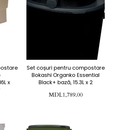
postare
Set coșuri pentru compostare
o
Bokashi Organko Essential
6L x
Black+ bază, 15.3L x 2
*
MDL
1,789.00