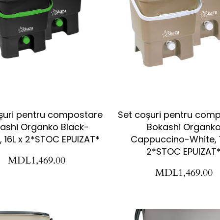
șuri pentru compostare
Set coșuri pentru com
ashi Organko Black-
Bokashi Organk
, 16L x 2*STOC EPUIZAT*
Cappuccino-White, 1
2*STOC EPUIZAT
MDL
1,469.00
MDL
1,469.00