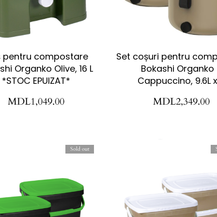
 pentru compostare
Set coșuri pentru com
hi Organko Olive, 16 L
Bokashi Organko 
*STOC EPUIZAT*
Cappuccino, 9.6L x
MDL
1,049.00
MDL
2,349.00
Sold out