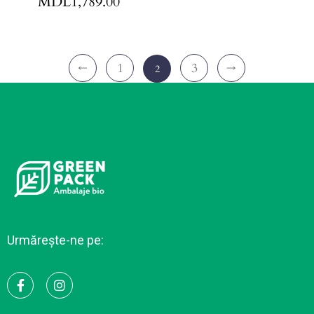
MDL
1,789.00
←
1
3
→
2
Urmărește-ne pe: