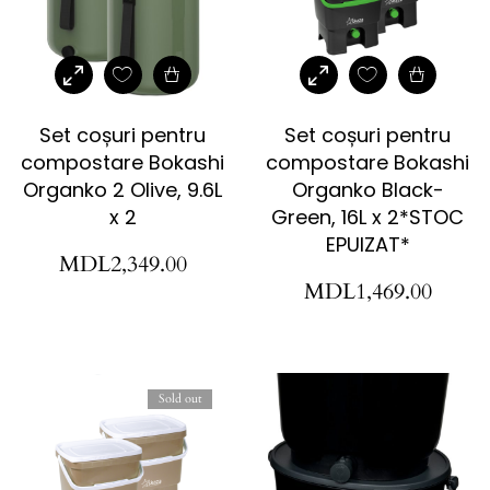
Set coșuri pentru
Set coșuri pentru
compostare Bokashi
compostare Bokashi
Organko 2 Olive, 9.6L
Organko Black-
x 2
Green, 16L x 2*STOC
EPUIZAT*
MDL
2,349.00
MDL
1,469.00
Sold out