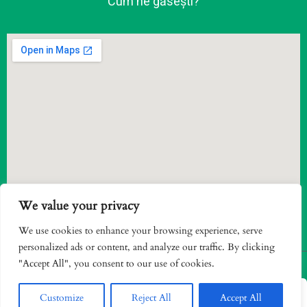
Cum ne găsești?
We value your privacy
We use cookies to enhance your browsing experience, serve
personalized ads or content, and analyze our traffic. By clicking
"Accept All", you consent to our use of cookies.
© 2022 Biopack Trading SRL. Toate drepturile
1
rezervate.
Customize
Reject All
Accept All