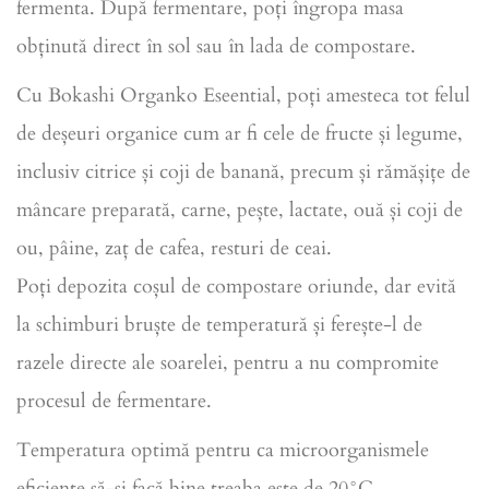
fermenta. După fermentare, poți îngropa masa
obținută direct în sol sau în lada de compostare.
Cu Bokashi Organko Eseential, poți amesteca tot felul
de deșeuri organice cum ar fi cele de fructe și legume,
inclusiv citrice și coji de banană, precum și rămășițe de
mâncare preparată, carne, pește, lactate, ouă și coji de
ou, pâine, zaț de cafea, resturi de ceai.
Poți depozita coșul de compostare oriunde, dar evită
la schimburi bruște de temperatură și ferește-l de
razele directe ale soarelei, pentru a nu compromite
procesul de fermentare.
Temperatura optimă pentru ca microorganismele
eficiente să-și facă bine treaba este de 20°C.