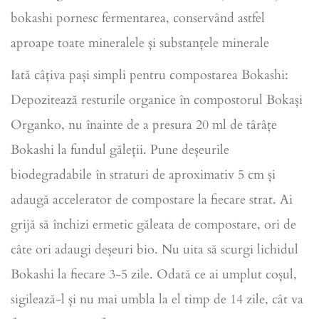
bokashi pornesc fermentarea, conservând astfel
aproape toate mineralele și substanțele minerale
Iată câțiva pași simpli pentru compostarea Bokashi:
Depozitează resturile organice în compostorul Bokași
Organko, nu înainte de a presura 20 ml de târâțe
Bokashi la fundul găleții. Pune deșeurile
biodegradabile în straturi de aproximativ 5 cm și
adaugă accelerator de compostare la fiecare strat. Ai
grijă să închizi ermetic găleata de compostare, ori de
câte ori adaugi deșeuri bio. Nu uita să scurgi lichidul
Bokashi la fiecare 3-5 zile. Odată ce ai umplut coșul,
sigilează-l și nu mai umbla la el timp de 14 zile, cât va