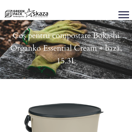
Coș pentru compostare Bokashi
Organko Essential Cream + bază,
15.3L